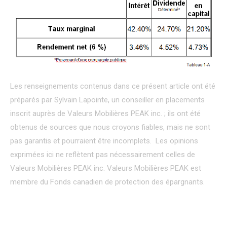
Les renseignements contenus dans ce présent article ont été
préparés par Sylvain Lapointe, un conseiller en placements
inscrit auprès de Valeurs Mobilières PEAK inc. ; ils ont été
obtenus de sources que nous croyons fiables, mais ne sont
pas garantis et pourraient être incomplets. Les opinions
exprimées ici ne reflètent pas nécessairement celles de
Valeurs Mobilières PEAK inc. Valeurs Mobilières PEAK est
membre du Fonds canadien de protection des épargnants.